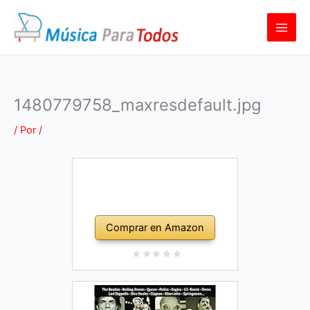
Ir
al
contenido
1480779758_maxresdefault.jpg
/ Por
/
Comprar en Amazon