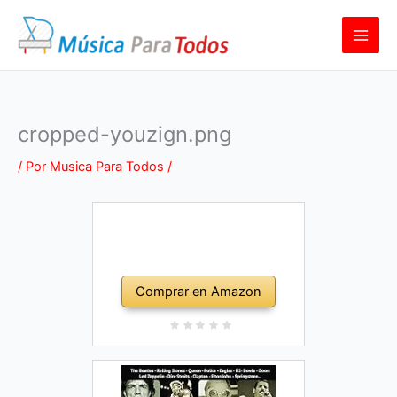
Ir
al
contenido
cropped-youzign.png
/ Por
Musica Para Todos
/
Comprar en Amazon