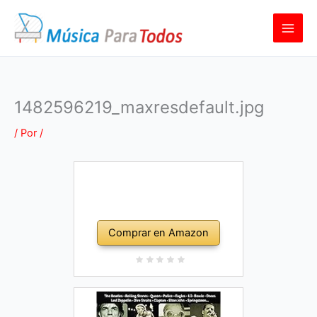
Ir
al
contenido
1482596219_maxresdefault.jpg
/ Por
/
Comprar en Amazon