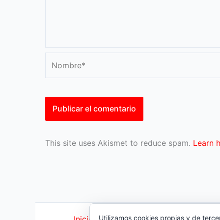
Nombre*
This site uses Akismet to reduce spam.
Learn 
Utilizamos cookies propias y de terce
Inicio
|
Política Cookies
|
Política Priva