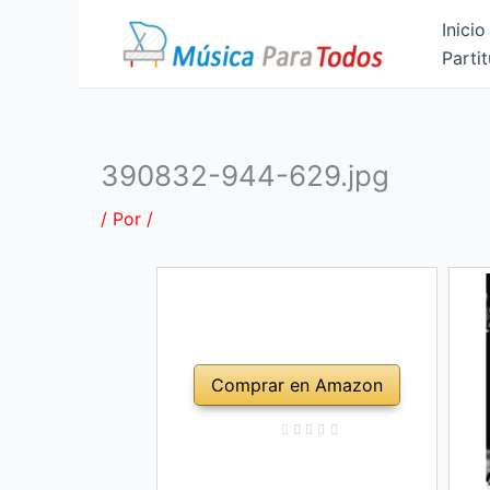
Ir
Inicio
al
Partit
contenido
390832-944-629.jpg
/ Por
/
Comprar en Amazon