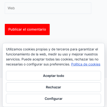
Web
This site uses Akismet to reduce spam.
Learn how your
Utilizamos cookies propias y de terceros para garantizar el
comment data is processed.
funcionamiento de la web, medir su uso y mejorar nuestros
servicios. Puede aceptar todas las cookies, rechazar las no
necesarias o configurar sus preferencias.
Política de cookies
Aceptar todo
Inicio
|
Política Cookies
|
Política Privacidad
|
Contacto
Rechazar
© 2023 |
ComoTocarViolin.Com
Configurar