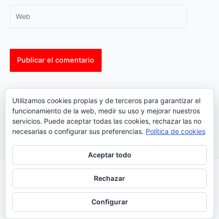
Web
This site uses Akismet to reduce spam.
Learn how your
Utilizamos cookies propias y de terceros para garantizar el
comment data is processed.
funcionamiento de la web, medir su uso y mejorar nuestros
servicios. Puede aceptar todas las cookies, rechazar las no
necesarias o configurar sus preferencias.
Política de cookies
Aceptar todo
Inicio
|
Política Cookies
|
Política Privacidad
|
Contacto
Rechazar
© 2023 |
ComoTocarViolin.Com
Configurar