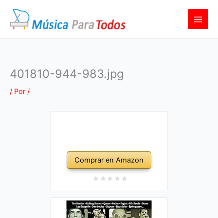
Ir
al
contenido
401810-944-983.jpg
/ Por
/
Comprar en Amazon