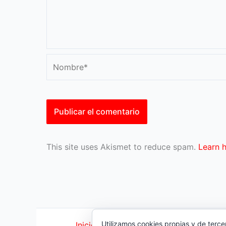
Nombre*
This site uses Akismet to reduce spam.
Learn 
Utilizamos cookies propias y de terce
Inicio
|
Política Cookies
|
Política Priva