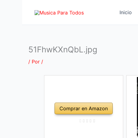
Ir
al
Inicio
contenido
51FhwKXnQbL.jpg
/ Por
/
Comprar en Amazon