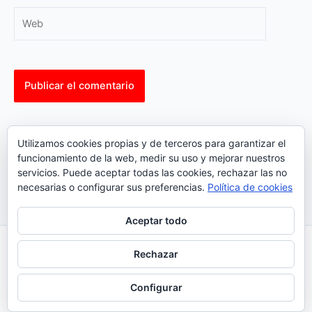
Web
This site uses Akismet to reduce spam.
Learn how your
Utilizamos cookies propias y de terceros para garantizar el
comment data is processed.
funcionamiento de la web, medir su uso y mejorar nuestros
servicios. Puede aceptar todas las cookies, rechazar las no
necesarias o configurar sus preferencias.
Política de cookies
Aceptar todo
Inicio
|
Política Cookies
|
Política Privacidad
|
Contacto
Rechazar
© 2023 |
ComoTocarViolin.Com
Configurar