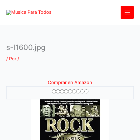
Ir
al
contenido
s-l1600.jpg
/ Por
/
Comprar en Amazon