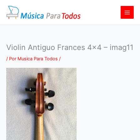
Ir
al
contenido
Violin Antiguo Frances 4×4 – imag11
/ Por
Musica Para Todos
/