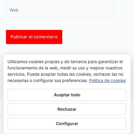
Web
This site uses Akismet to reduce spam.
Learn how your
Utilizamos cookies propias y de terceros para garantizar el
comment data is processed.
funcionamiento de la web, medir su uso y mejorar nuestros
servicios. Puede aceptar todas las cookies, rechazar las no
necesarias o configurar sus preferencias.
Política de cookies
Aceptar todo
Inicio
|
Política Cookies
|
Política Privacidad
|
Contacto
Rechazar
© 2023 |
ComoTocarViolin.Com
Configurar