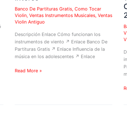
C
Banco De Partituras Gratis
,
Como Tocar
Violin
,
Ventas Instrumentos Musicales
,
Ventas
Violin Antiguo
B
ó
V
Descripción Enlace Cómo funcionan los
V
instrumentos de viento ↗ Enlace Banco De
Partituras Gratis ↗ Enlace Influencia de la
D
música en los adolescentes ↗ Enlace
i
P
«Quizás
Read More »
m
los
toros
J
R
acaben
C
cuando
y
los
C
jóvenes
M
pierdan
s