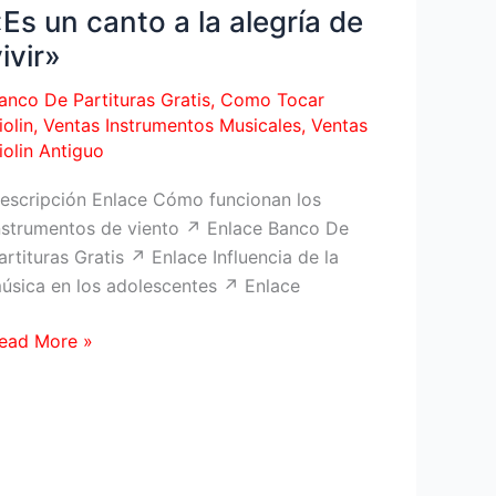
«Es un canto a la alegría de
eúnen
ivir»
iernes
anco De Partituras Gratis
,
Como Tocar
on
iolin
,
Ventas Instrumentos Musicales
,
Ventas
iolin Antiguo
apa
n
escripción Enlace Cómo funcionan los
nstrumentos de viento ↗ Enlace Banco De
apilla
artituras Gratis ↗ Enlace Influencia de la
ixtina
úsica en los adolescentes ↗ Enlace
unto
on
Es
ead More »
00
n
readores
anto
legría