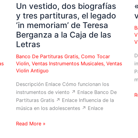
interés»
Un vestido, dos biografías
r
el
y tres partituras, el legado
v
v
‘in memoriam’ de Teresa
B
c
Berganza a la Caja de las
V
el
V
Letras
P
e
D
Banco De Partituras Gratis
,
Como Tocar
la
as
Violin
,
Ventas Instrumentos Musicales
,
Ventas
i
C
Violin Antiguo
P
S
m
Descripción Enlace Cómo funcionan los
j
instrumentos de viento ↗ Enlace Banco De
c
«
R
Partituras Gratis ↗ Enlace Influencia de la
2
u
música en los adolescentes ↗ Enlace
c
c
a
Un
Read More »
la
vestido,
a