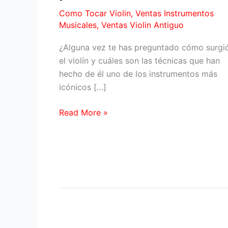
Como Tocar Violin
,
Ventas Instrumentos
Musicales
,
Ventas Violin Antiguo
¿Alguna vez te has preguntado cómo surgi
el violín y cuáles son las técnicas que han
hecho de él uno de los instrumentos más
icónicos […]
El
Read More »
Violín:
Historia,
Técnicas
y
Grandes
Maestros