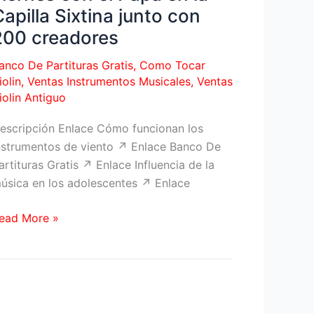
apilla Sixtina junto con
200 creadores
anco De Partituras Gratis
,
Como Tocar
iolin
,
Ventas Instrumentos Musicales
,
Ventas
iolin Antiguo
escripción Enlace Cómo funcionan los
nstrumentos de viento ↗ Enlace Banco De
artituras Gratis ↗ Enlace Influencia de la
úsica en los adolescentes ↗ Enlace
avier
ead More »
ercas
ristina
orales
e