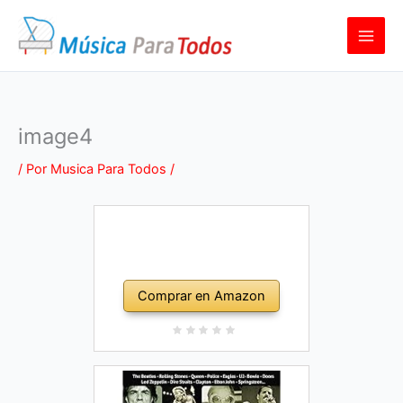
Ir
al
contenido
image4
/ Por
Musica Para Todos
/
Comprar en Amazon