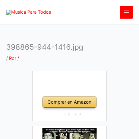
Ir
al
contenido
398865-944-1416.jpg
/ Por
/
Comprar en Amazon