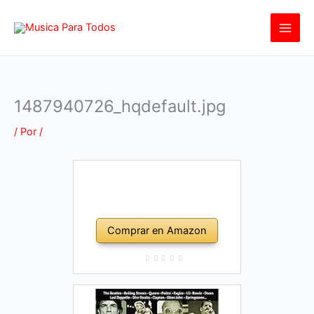
Ir
al
contenido
1487940726_hqdefault.jpg
/ Por
/
Comprar en Amazon