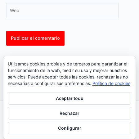
Web
This site uses Akismet to reduce spam.
Learn how your
Utilizamos cookies propias y de terceros para garantizar el
comment data is processed.
funcionamiento de la web, medir su uso y mejorar nuestros
servicios. Puede aceptar todas las cookies, rechazar las no
necesarias o configurar sus preferencias.
Política de cookies
Aceptar todo
Inicio
|
Política Cookies
|
Política Privacidad
|
Contacto
Rechazar
© 2023 |
ComoTocarViolin.Com
Configurar