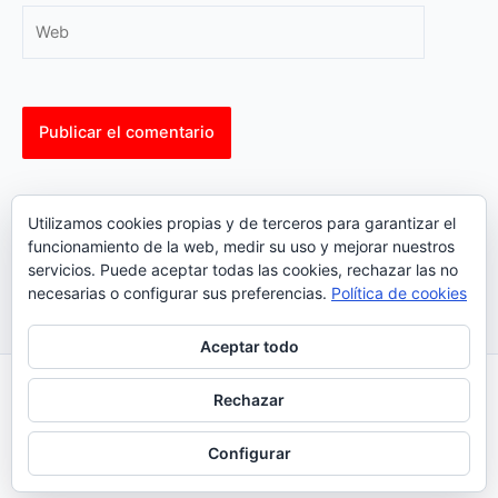
Web
This site uses Akismet to reduce spam.
Learn how your
Utilizamos cookies propias y de terceros para garantizar el
comment data is processed.
funcionamiento de la web, medir su uso y mejorar nuestros
servicios. Puede aceptar todas las cookies, rechazar las no
necesarias o configurar sus preferencias.
Política de cookies
Aceptar todo
Inicio
|
Política Cookies
|
Política Privacidad
|
Contacto
Rechazar
© 2023 |
ComoTocarViolin.Com
Configurar