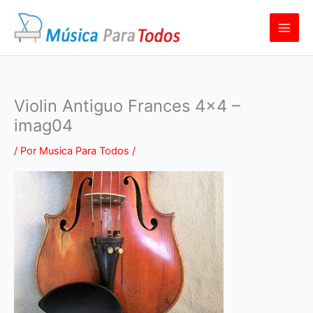
Ir
al
contenido
Violin Antiguo Frances 4×4 –
imag04
/ Por
Musica Para Todos
/