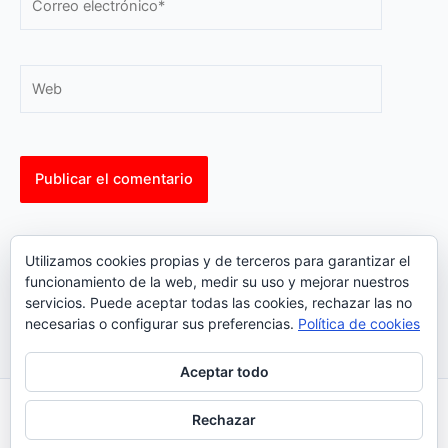
electrónico*
Web
This site uses Akismet to reduce spam.
Learn how your
Utilizamos cookies propias y de terceros para garantizar el
comment data is processed.
funcionamiento de la web, medir su uso y mejorar nuestros
servicios. Puede aceptar todas las cookies, rechazar las no
necesarias o configurar sus preferencias.
Política de cookies
Aceptar todo
Inicio
|
Política Cookies
|
Política Privacidad
|
Contacto
Rechazar
© 2023 |
ComoTocarViolin.Com