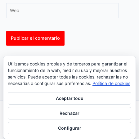
Web
This site uses Akismet to reduce spam.
Learn how your
Utilizamos cookies propias y de terceros para garantizar el
comment data is processed.
funcionamiento de la web, medir su uso y mejorar nuestros
servicios. Puede aceptar todas las cookies, rechazar las no
necesarias o configurar sus preferencias.
Política de cookies
Aceptar todo
Inicio
|
Política Cookies
|
Política Privacidad
|
Contacto
Rechazar
© 2023 |
ComoTocarViolin.Com
Configurar