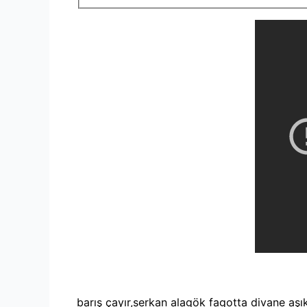
barış çayır,serkan alagök fagotta divane aşık