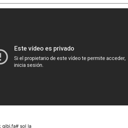
 gibi.fa# sol la