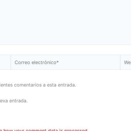
Correo
Web
electrónico*
uientes comentarios a esta entrada.
ueva entrada.
n how your comment data is processed.