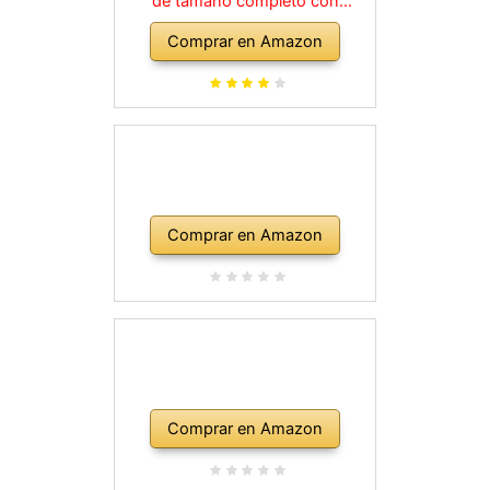
de tamaño completo con
amplificador de 10 vatios, clases,
Comprar en Amazon
correa, bolsa de transporte,
púas, golpe, plomo y cuerdas de
repuesto, color rojo
Comprar en Amazon
Comprar en Amazon