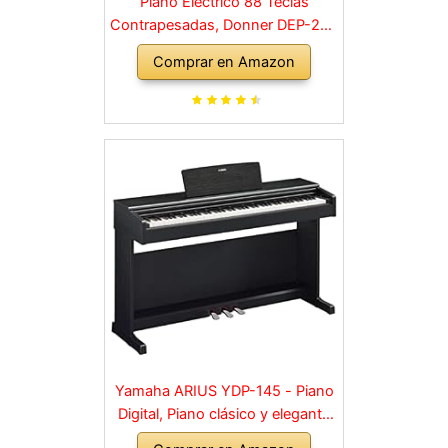
Piano Eléctrico 88 Teclas
Contrapesadas, Donner DEP-20S
Piano Digital 88 Teclas con
Comprar en Amazon
Soporte y 3 Pedal para
Principiante, retro, negro
Yamaha ARIUS YDP-145 - Piano
Digital, Piano clásico y elegante
para principiantes y aficionados,