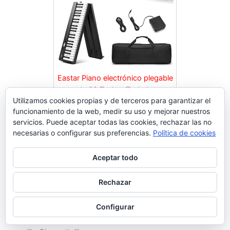
Eastar Piano electrónico plegable
de 88 Teclas, Teclado
Utilizamos cookies propias y de terceros para garantizar el
Semipesado de Tamaño
Comprar en Amazon
funcionamiento de la web, medir su uso y mejorar nuestros
Completo para Principiantes,
servicios. Puede aceptar todas las cookies, rechazar las no
Teclado de Piano Digital
necesarias o configurar sus preferencias.
Política de cookies
Bluetooth con Bolsa de Piano,
EP-10
Aceptar todo
En sexto lugar figura
Blackstar
, del difunto David Bowie
(1,9 millones), y, por detrás de él,
Blurryface
de Twenty One
Rechazar
Pilots (1,6 millones),
Anti
de Rihanna (1,4
millones),
Hardwired… To Self-Destruct
de Metallica (1,3
Configurar
millones) y
This is acting
de Sia (1,3 millones), otro disco de
2015, impulsado por el éxito a lo largo de este año del