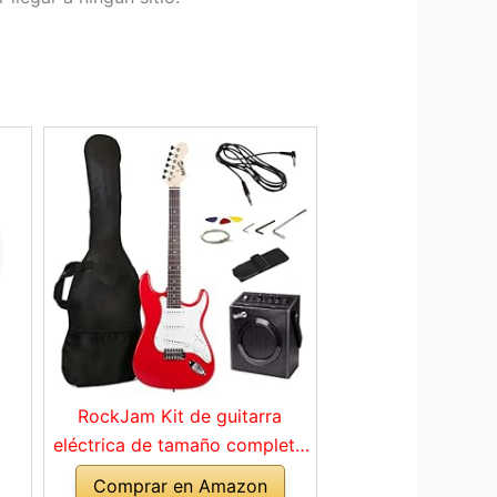
RockJam Kit de guitarra
eléctrica de tamaño completo
con amplificador de 10 vatios,
Comprar en Amazon