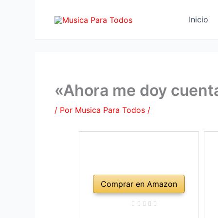
Ir
al
Inicio
contenido
«Ahora me doy cuenta
/ Por
Musica Para Todos
/
Comprar en Amazon