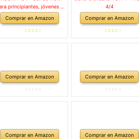
ara principiantes, jóvenes y
4/4
adultos, violín macizo con
Comprar en Amazon
Comprar en Amazon
rco, colofonia, cuerdas de
repuesto, soporte para
mbro, maletín, abeto natural
Comprar en Amazon
Comprar en Amazon
Comprar en Amazon
Comprar en Amazon