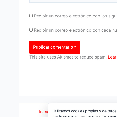
Recibir un correo electrónico con los sig
Recibir un correo electrónico con cada n
This site uses Akismet to reduce spam.
Lear
Utilizamos cookies propias y de terce
Inicio
|
Política Cookies
|
Política Priva
medir su uso y mejorar nuestros servi