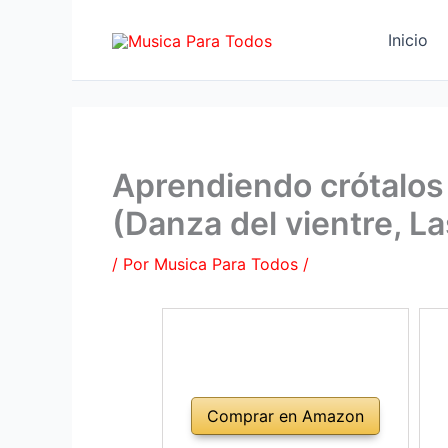
Ir
al
Inicio
contenido
Aprendiendo crótalos
(Danza del vientre, L
/ Por
Musica Para Todos
/
Comprar en Amazon