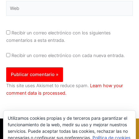
Web
Recibir un correo electrónico con los siguientes
comentarios a esta entrada.
Recibir un correo electrónico con cada nueva entrada.
This site uses Akismet to reduce spam.
Learn how your
comment data is processed.
Utilizamos cookies propias y de terceros para garantizar el
funcionamiento de la web, medir su uso y mejorar nuestros
servicios. Puede aceptar todas las cookies, rechazar las no
necesarias o configurar sus preferencias.
Política de cookies