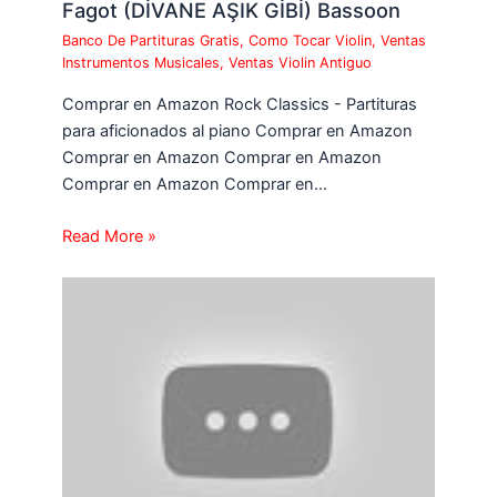
Fagot (DİVANE AŞIK GİBİ) Bassoon
Banco De Partituras Gratis
,
Como Tocar Violin
,
Ventas
Instrumentos Musicales
,
Ventas Violin Antiguo
Comprar en Amazon Rock Classics - Partituras
para aficionados al piano Comprar en Amazon
Comprar en Amazon Comprar en Amazon
Comprar en Amazon Comprar en…
Read More »