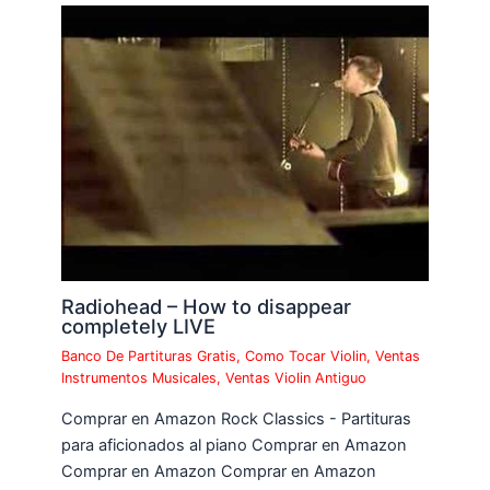
Radiohead – How to disappear
completely LIVE
Banco De Partituras Gratis
,
Como Tocar Violin
,
Ventas
Instrumentos Musicales
,
Ventas Violin Antiguo
Comprar en Amazon Rock Classics - Partituras
para aficionados al piano Comprar en Amazon
Comprar en Amazon Comprar en Amazon