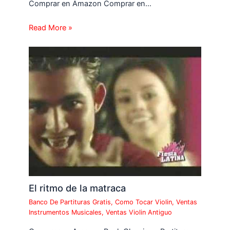
Comprar en Amazon Comprar en…
Read More »
El ritmo de la matraca
Banco De Partituras Gratis
,
Como Tocar Violin
,
Ventas
Instrumentos Musicales
,
Ventas Violin Antiguo