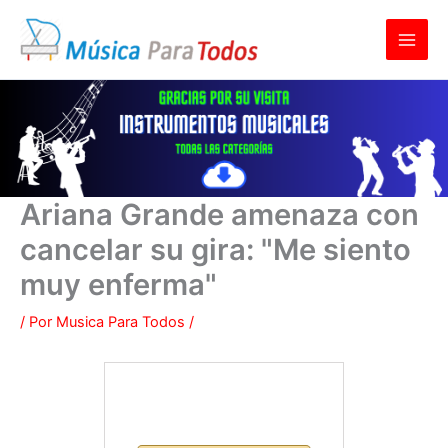
Ir
al
contenido
Ariana Grande amenaza con
cancelar su gira: "Me siento
muy enferma"
/ Por
Musica Para Todos
/