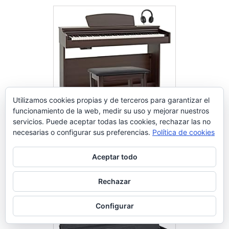
Utilizamos cookies propias y de terceros para garantizar el
funcionamiento de la web, medir su uso y mejorar nuestros
servicios. Puede aceptar todas las cookies, rechazar las no
necesarias o configurar sus preferencias.
Política de cookies
Piano Digital 88 Teclas
Contrapesadas con Soporte de
Aceptar todo
Madera y 3 Pedales Palisandro
Comprar en Amazon
Rechazar
Configurar