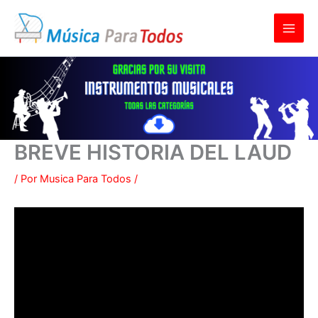
Ir
al
contenido
BREVE HISTORIA DEL LAUD
/ Por
Musica Para Todos
/