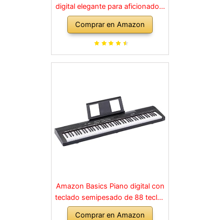
digital elegante para aficionados,
para una experiencia similar a la
Comprar en Amazon
de un piano acústico, adecuado
para cualquier rincón de la casa,
en negro
Amazon Basics Piano digital con
teclado semipesado de 88 teclas
con pedal de resonancia, fuente
Comprar en Amazon
de alimentación, 2 altavoces y