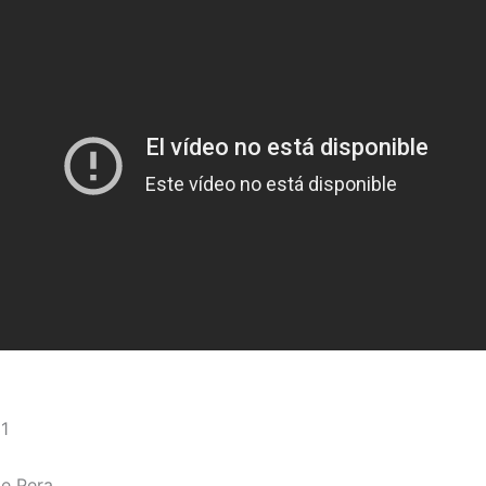
1
Le Pera