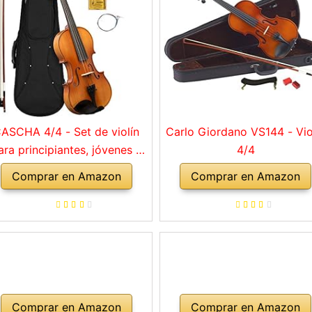
ASCHA 4/4 - Set de violín
Carlo Giordano VS144 - Vio
ara principiantes, jóvenes y
4/4
adultos, violín macizo con
Comprar en Amazon
Comprar en Amazon
rco, colofonia, cuerdas de
repuesto, soporte para
mbro, maletín, abeto natural
Comprar en Amazon
Comprar en Amazon