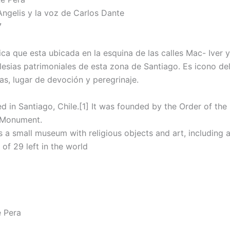
Angelis y la voz de Carlos Dante
7
ólica que esta ubicada en la esquina de las calles Mac- Ive
glesias patrimoniales de esta zona de Santiago. Es icono de
s, lugar de devoción y peregrinaje.
ted in Santiago, Chile.[1] It was founded by the Order of th
l Monument.
s a small museum with religious objects and art, including a
of 29 left in the world
e Pera