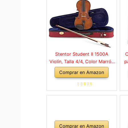
Stentor Student II 1500A
C
Violín, Talla 4/4, Color Marrón
p
Rojo
Comprar en Amazon
a
ho
Comprar en Amazon