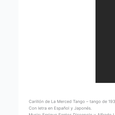
Carillón de La Merced Tango – tango de 193
Con letra en Español y Japonés.
Music: Enrique Santos Discepolo y Alfredo 