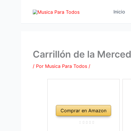
Ir
al
Inicio
contenido
Carrillón de la Merce
/ Por
Musica Para Todos
/
Comprar en Amazon