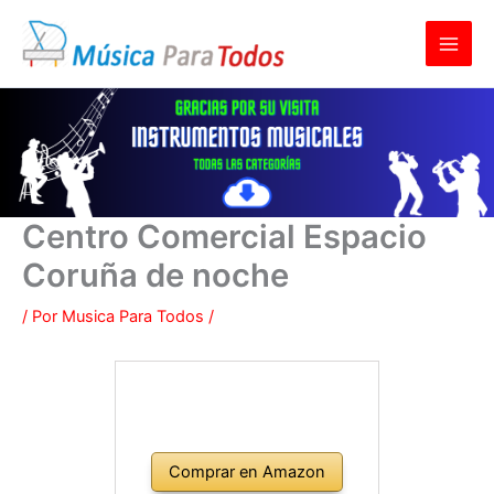
Ir
al
contenido
Centro Comercial Espacio
Coruña de noche
/ Por
Musica Para Todos
/
Comprar en Amazon