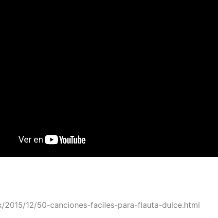
x/2015/12/50-canciones-faciles-para-flauta-dulce.html