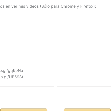
os en ver mis videos (Sólo para Chrome y Firefox):
oo.gl/gq6pNa
oo.gl/UB598t