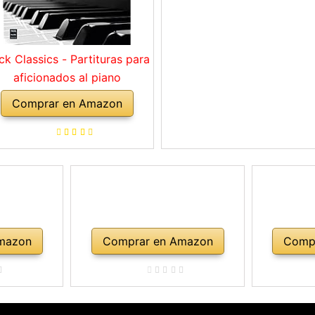
ck Classics - Partituras para
aficionados al piano
Comprar en Amazon
mazon
Comprar en Amazon
Comp