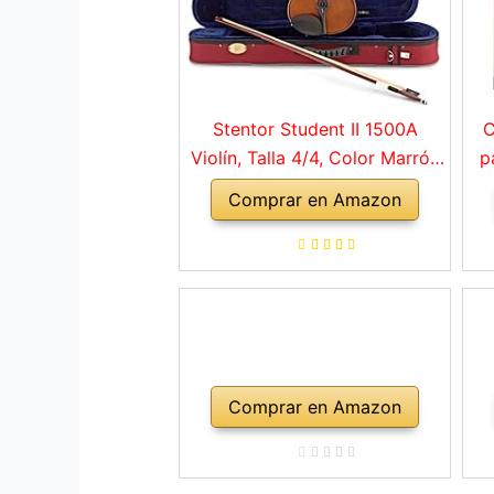
Stentor Student II 1500A
C
Violín, Talla 4/4, Color Marrón
p
Rojo
Comprar en Amazon
a
ho
Comprar en Amazon