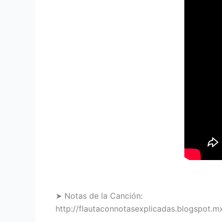
➤ Notas de la Canción:
http://flautaconnotasexplicadas.blogspot.m