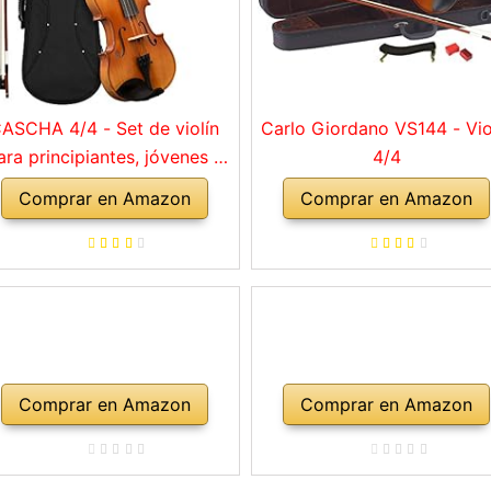
ASCHA 4/4 - Set de violín
Carlo Giordano VS144 - Vio
ara principiantes, jóvenes y
4/4
adultos, violín macizo con
Comprar en Amazon
Comprar en Amazon
rco, colofonia, cuerdas de
repuesto, soporte para
mbro, maletín, abeto natural
Comprar en Amazon
Comprar en Amazon