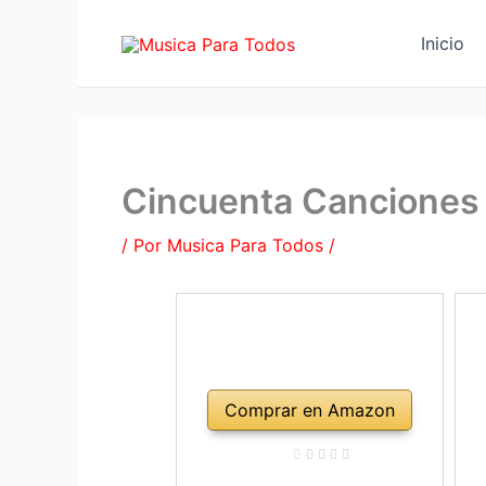
Ir
al
Inicio
contenido
Cincuenta Canciones F
/ Por
Musica Para Todos
/
Comprar en Amazon