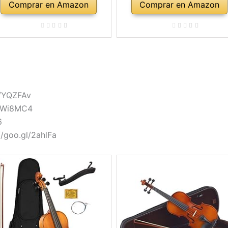
Comprar en Amazon
Comprar en Amazon
l/YQZFAv
l/Wi8MC4
6
//goo.gl/2ahlFa