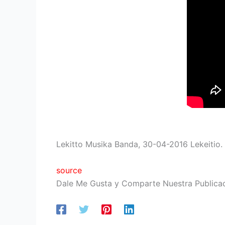
Lekitto Musika Banda, 30-04-2016 Lekeitio. 
source
Dale Me Gusta y Comparte Nuestra Publica