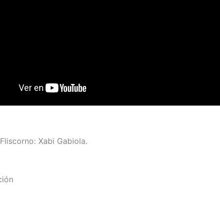
Fliscorno: Xabi Gabiola.
ción