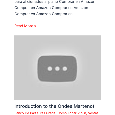
para aficionados al piano Comprar en Amazon
Comprar en Amazon Comprar en Amazon
Comprar en Amazon Comprar en…
Read More »
Introduction to the Ondes Martenot
Banco De Partituras Gratis
,
Como Tocar Violin
,
Ventas