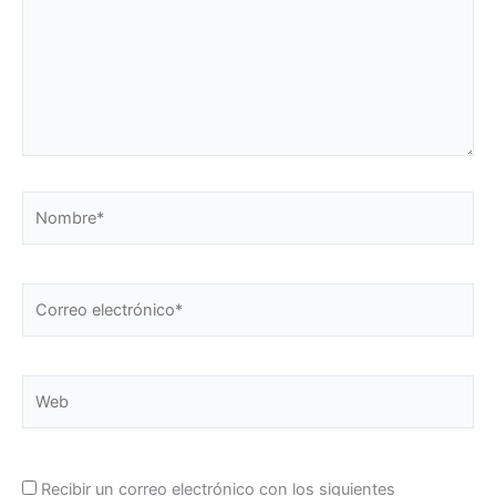
Nombre*
Correo
electrónico*
Web
Recibir un correo electrónico con los siguientes