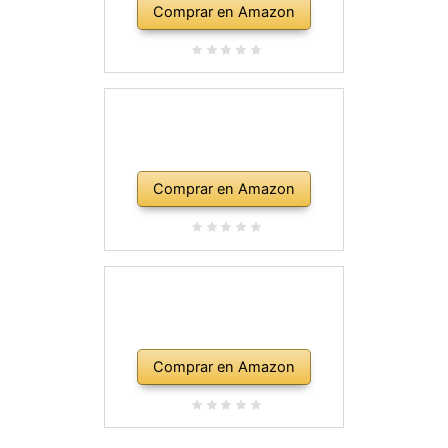
Comprar en Amazon
Comprar en Amazon
Comprar en Amazon