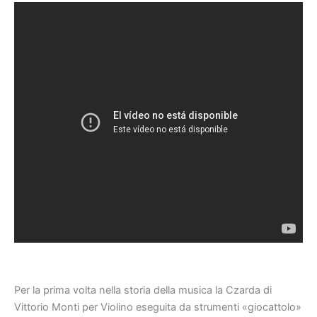
Per la prima volta nella storia della musica la Czarda di
Vittorio Monti per Violino eseguita da strumenti «giocattolo»