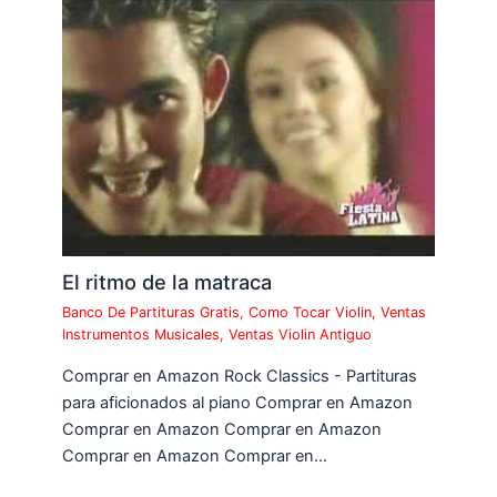
El ritmo de la matraca
Banco De Partituras Gratis
,
Como Tocar Violin
,
Ventas
Instrumentos Musicales
,
Ventas Violin Antiguo
Comprar en Amazon Rock Classics - Partituras
para aficionados al piano Comprar en Amazon
Comprar en Amazon Comprar en Amazon
Comprar en Amazon Comprar en…