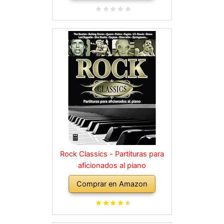
Rock Classics - Partituras para
aficionados al piano
Comprar en Amazon