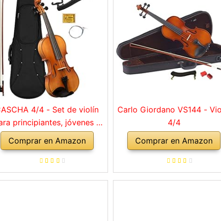
ASCHA 4/4 - Set de violín
Carlo Giordano VS144 - Vio
ara principiantes, jóvenes y
4/4
adultos, violín macizo con
Comprar en Amazon
Comprar en Amazon
rco, colofonia, cuerdas de
repuesto, soporte para
mbro, maletín, abeto natural