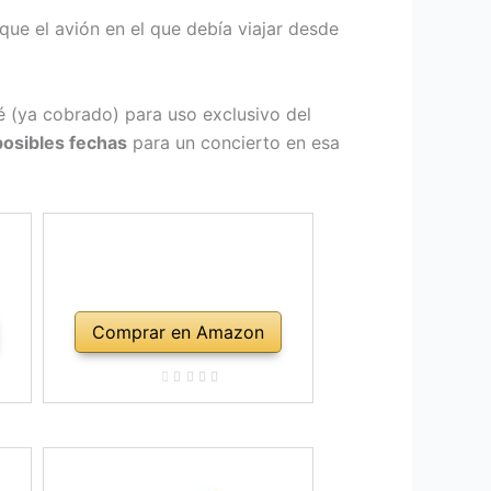
ue el avión en el que debía viajar desde
é (ya cobrado) para uso exclusivo del
posibles fechas
para un concierto en esa
Comprar en Amazon