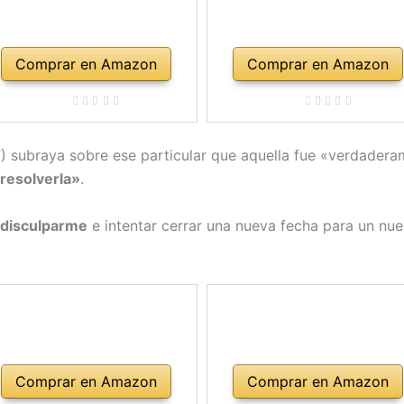
Comprar en Amazon
Comprar en Amazon
67) subraya sobre ese particular que aquella fue «verdade
 resolverla»
.
 disculparme
e intentar cerrar una nueva fecha para un nu
Comprar en Amazon
Comprar en Amazon