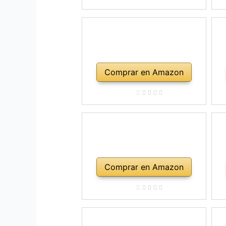
Comprar en Amazon
Comprar en Amazon