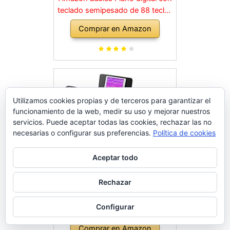
teclado semipesado de 88 teclas
con pedal de resonancia, fuente
Comprar en Amazon
de alimentación, 2 altavoces y
modo de formación, Negro
Utilizamos cookies propias y de terceros para garantizar el
funcionamiento de la web, medir su uso y mejorar nuestros
servicios. Puede aceptar todas las cookies, rechazar las no
necesarias o configurar sus preferencias.
Política de cookies
Aceptar todo
Rechazar
Eastar Piano electrónico plegable
Configurar
de 88 Teclas, Teclado
Semipesado de Tamaño
Comprar en Amazon