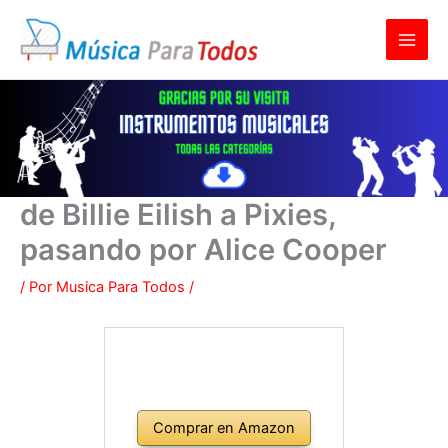
Ir
al
contenido
de Billie Eilish a Pixies,
pasando por Alice Cooper
/ Por
Musica Para Todos
/
Comprar en Amazon