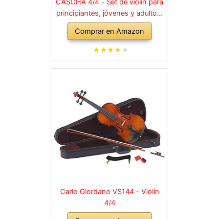
CASCHA 4/4 - Set de violín para
principiantes, jóvenes y adultos,
violín macizo con arco, colofonia,
Comprar en Amazon
cuerdas de repuesto, soporte
para hombro, maletín, abeto
natural
Carlo Giordano VS144 - Violín
4/4