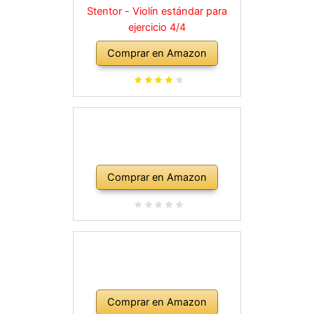
Stentor - Violín estándar para
ejercicio 4/4
Comprar en Amazon
Comprar en Amazon
Comprar en Amazon