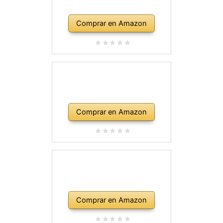
Comprar en Amazon
Comprar en Amazon
Comprar en Amazon