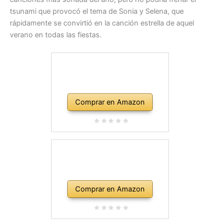
tsunami que provocó el tema de Sonia y Selena, que
rápidamente se convirtió en la canción estrella de aquel
verano en todas las fiestas.
Comprar en Amazon
Comprar en Amazon