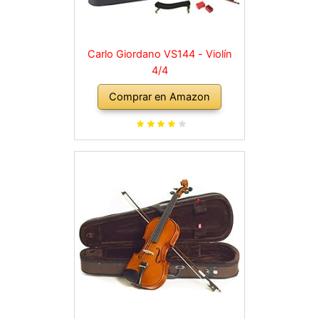
Carlo Giordano VS144 - Violín
4/4
Comprar en Amazon