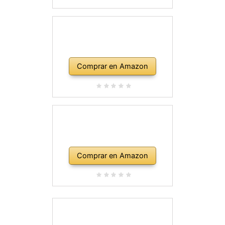
Comprar en Amazon
Comprar en Amazon