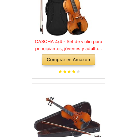
CASCHA 4/4 - Set de violín para
principiantes, jóvenes y adultos,
violín macizo con arco, colofonia,
Comprar en Amazon
cuerdas de repuesto, soporte
para hombro, maletín, abeto
natural