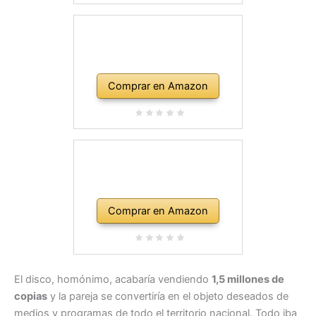
Comprar en Amazon
Comprar en Amazon
El disco, homónimo, acabaría vendiendo
1,5 millones de
copias
y la pareja se convertiría en el objeto deseados de
medios y programas de todo el territorio nacional. Todo iba