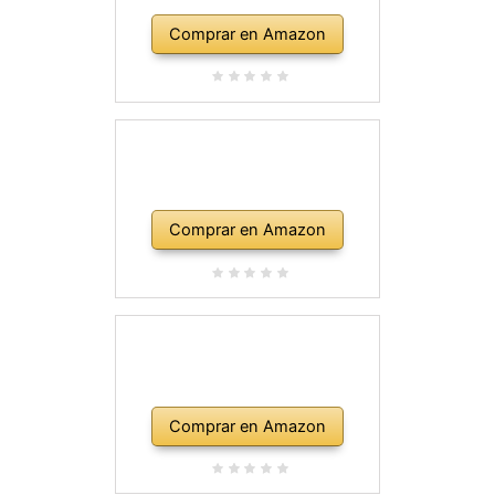
Comprar en Amazon
Comprar en Amazon
Comprar en Amazon