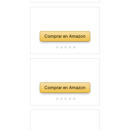
Comprar en Amazon
Comprar en Amazon