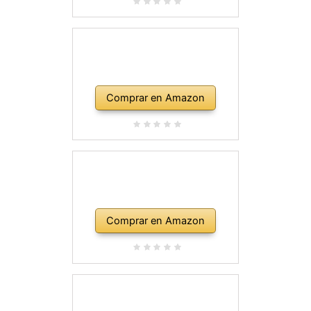
Comprar en Amazon
Comprar en Amazon