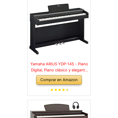
Yamaha ARIUS YDP-145 - Piano
Digital, Piano clásico y elegante
para principiantes y aficionados,
Comprar en Amazon
para cualquier rincón de la casa,
en negro