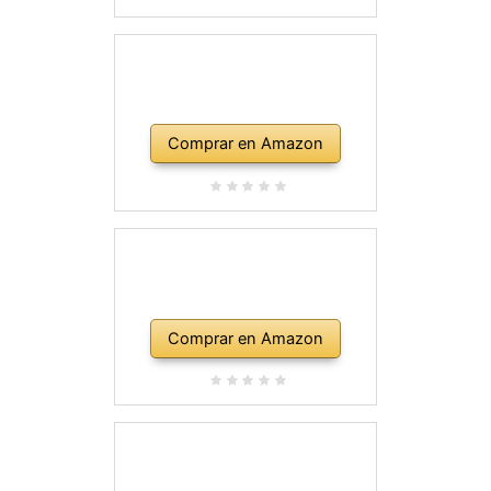
Comprar en Amazon
Comprar en Amazon