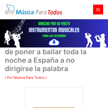
Ir
al
contenido
de poner a bailar toda la
noche a España a no
dirigirse la palabra
/ Por
Musica Para Todos
/