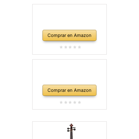
Comprar en Amazon
Comprar en Amazon