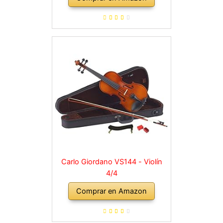
cuerdas de repuesto, soporte
para hombro, maletín, abeto
natural
Carlo Giordano VS144 - Violín
4/4
Comprar en Amazon