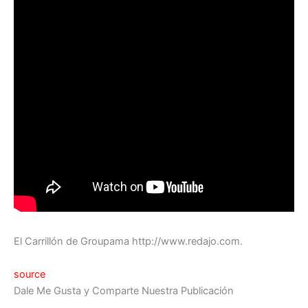
El Carrillón de Groupama http://www.redajo.com.
source
Dale Me Gusta y Comparte Nuestra Publicación