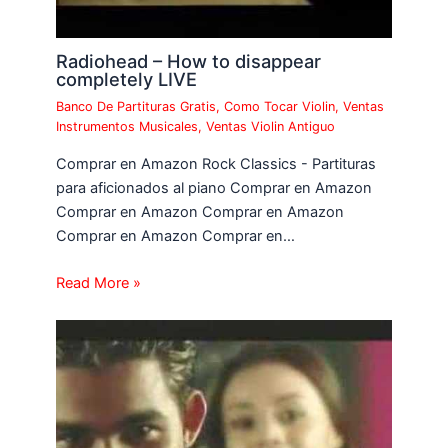
Radiohead – How to disappear
completely LIVE
Banco De Partituras Gratis
,
Como Tocar Violin
,
Ventas
Instrumentos Musicales
,
Ventas Violin Antiguo
Comprar en Amazon Rock Classics - Partituras
para aficionados al piano Comprar en Amazon
Comprar en Amazon Comprar en Amazon
Comprar en Amazon Comprar en…
Read More »