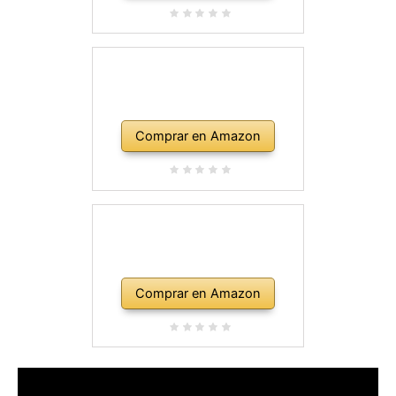
Comprar en Amazon
Comprar en Amazon