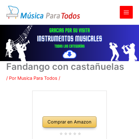
Ir
al
contenido
Fandango con castañuelas
/ Por
Musica Para Todos
/
Comprar en Amazon