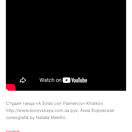
Студия танца «A Solas сon Flamenco» Kharkov
http://www.borovskaya.com.ua рук. Анна Боровская
coreografía by Natalia Meiriño.
source