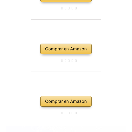
Comprar en Amazon
Comprar en Amazon