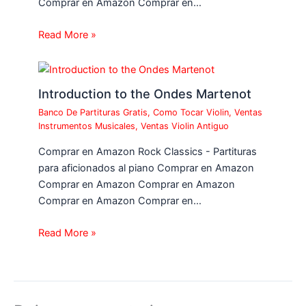
Comprar en Amazon Comprar en…
Read More »
Introduction to the Ondes Martenot
Banco De Partituras Gratis
,
Como Tocar Violin
,
Ventas
Instrumentos Musicales
,
Ventas Violin Antiguo
Comprar en Amazon Rock Classics - Partituras
para aficionados al piano Comprar en Amazon
Comprar en Amazon Comprar en Amazon
Comprar en Amazon Comprar en…
Read More »