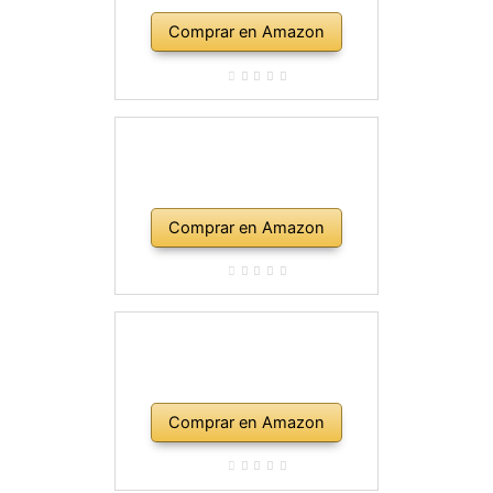
Comprar en Amazon
Comprar en Amazon
Comprar en Amazon