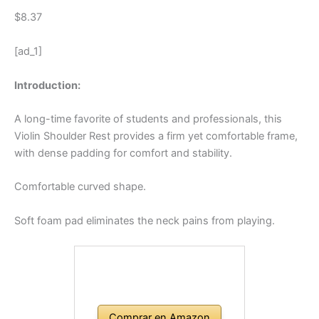
$8.37
[ad_1]
Introduction:
A long-time favorite of students and professionals, this
Violin Shoulder Rest provides a firm yet comfortable frame,
with dense padding for comfort and stability.
Comfortable curved shape.
Soft foam pad eliminates the neck pains from playing.
Comprar en Amazon