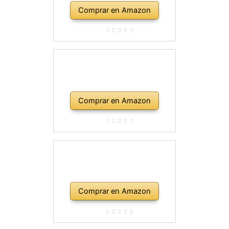
Comprar en Amazon
Comprar en Amazon
Comprar en Amazon