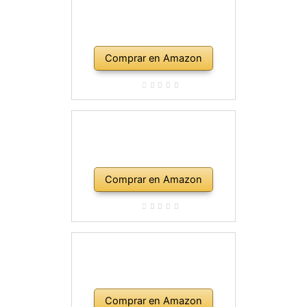
Comprar en Amazon
Comprar en Amazon
Comprar en Amazon