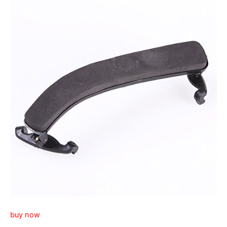
buy now