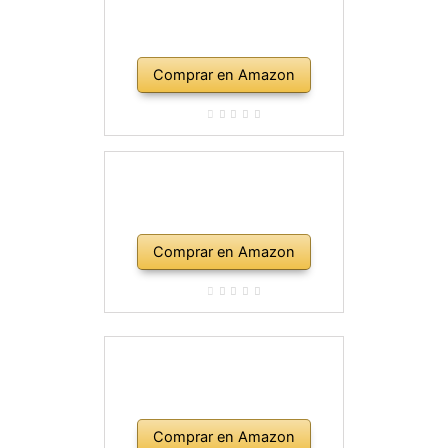
Comprar en Amazon
Comprar en Amazon
Comprar en Amazon