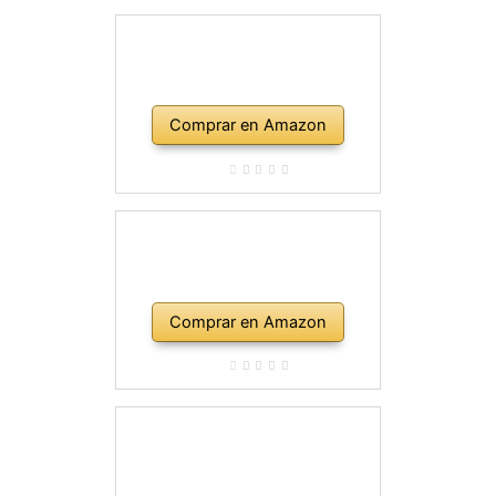
Comprar en Amazon
Comprar en Amazon