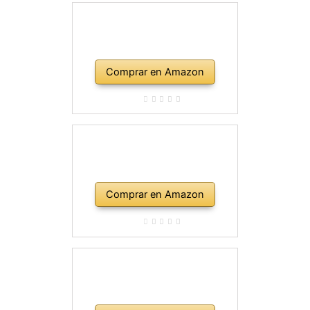
Comprar en Amazon
Comprar en Amazon