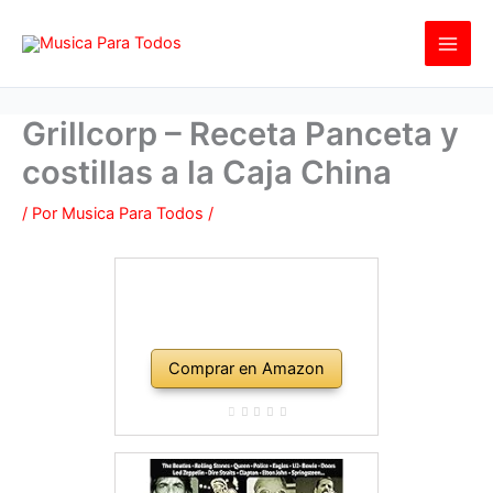
Ir
al
contenido
Grillcorp – Receta Panceta y
costillas a la Caja China
/ Por
Musica Para Todos
/
Comprar en Amazon