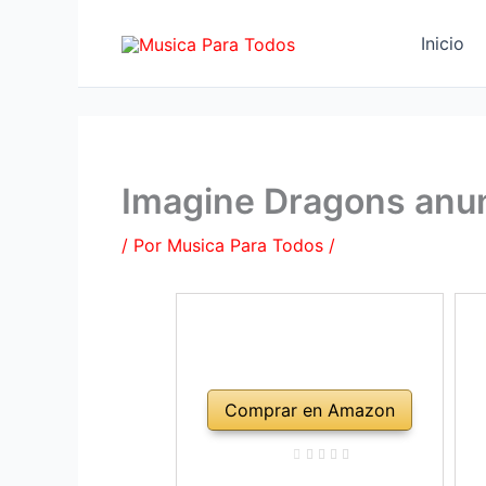
Ir
al
Inicio
contenido
Imagine Dragons anun
/ Por
Musica Para Todos
/
Comprar en Amazon