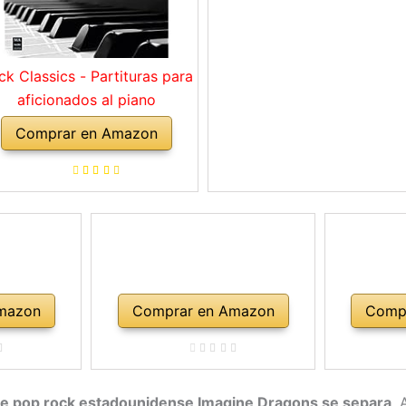
ck Classics - Partituras para
aficionados al piano
Comprar en Amazon
mazon
Comprar en Amazon
Comp
de pop rock estadounidense Imagine Dragons se separa
. 