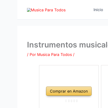
Ir
al
Inicio
contenido
Instrumentos musical
/ Por
Musica Para Todos
/
Comprar en Amazon