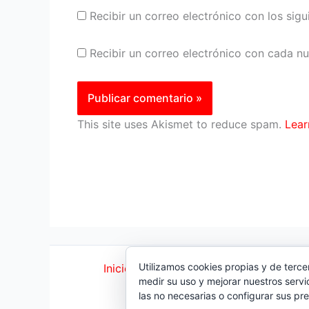
Recibir un correo electrónico con los sig
Recibir un correo electrónico con cada n
This site uses Akismet to reduce spam.
Lear
Utilizamos cookies propias y de terce
Inicio
|
Política Cookies
|
Política Priva
medir su uso y mejorar nuestros servi
© 2023 |
ComoTocarViolin
las no necesarias o configurar sus pr