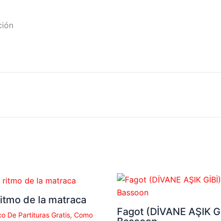
ción
ritmo de la matraca
Fagot (DİVANE AŞIK Gİ
o De Partituras Gratis
,
Como