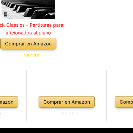
ck Classics - Partituras para
aficionados al piano
Comprar en Amazon
mazon
Comprar en Amazon
Comp