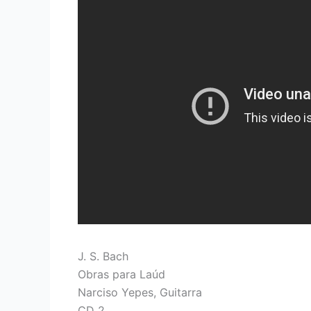
J. S. Bach
Obras para Laúd
Narciso Yepes, Guitarra
CD 2