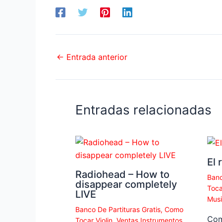
←
Entrada anterior
Entradas relacionadas
El 
Radiohead – How to
Banc
disappear completely
Toca
LIVE
Musi
Banco De Partituras Gratis
,
Como
Com
Tocar Violin
,
Ventas Instrumentos