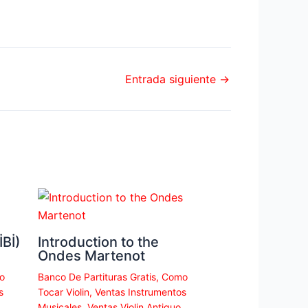
Entrada siguiente
→
Bİ)
Introduction to the
Ondes Martenot
o
Banco De Partituras Gratis
,
Como
s
Tocar Violin
,
Ventas Instrumentos
Musicales
,
Ventas Violin Antiguo