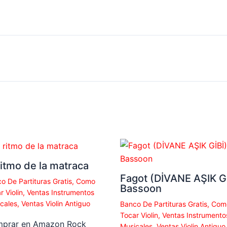
ritmo de la matraca
Fagot (DİVANE AŞIK Gİ
o De Partituras Gratis
,
Como
Bassoon
r Violin
,
Ventas Instrumentos
cales
,
Ventas Violin Antiguo
Banco De Partituras Gratis
,
Com
Tocar Violin
,
Ventas Instrumento
prar en Amazon Rock
Musicales
,
Ventas Violin Antiguo