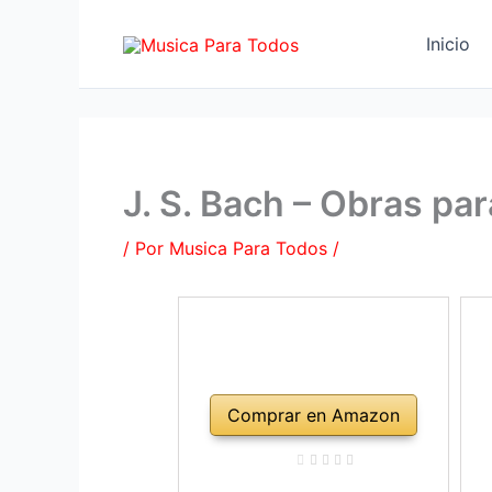
Ir
al
Inicio
contenido
J. S. Bach – Obras pa
/ Por
Musica Para Todos
/
Comprar en Amazon