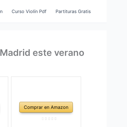
ín
Curso Violín Pdf
Partituras Gratis
 a Madrid este verano
Comprar en Amazon