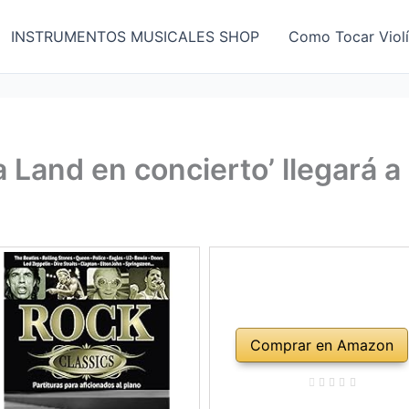
INSTRUMENTOS MUSICALES SHOP
Como Tocar Viol
 La Land en concierto’ llegará
Comprar en Amazon