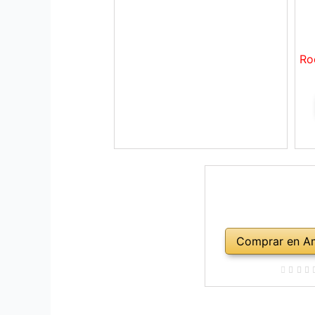
Ro
Comprar en A