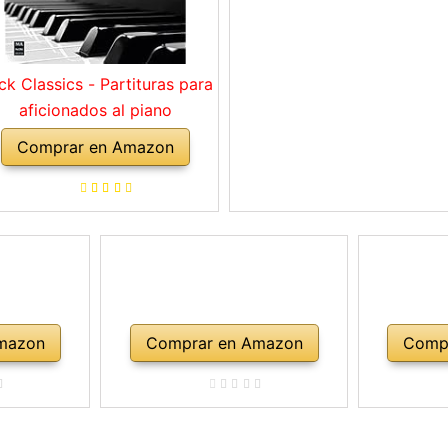
ck Classics - Partituras para
aficionados al piano
Comprar en Amazon
mazon
Comprar en Amazon
Comp