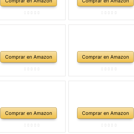
Comprar en Amazon
Comprar en Amazon
Comprar en Amazon
Comprar en Amazon
Comprar en Amazon
Comprar en Amazon