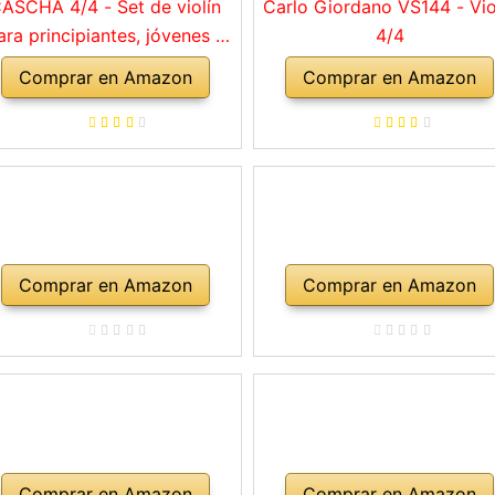
ASCHA 4/4 - Set de violín
Carlo Giordano VS144 - Vio
ara principiantes, jóvenes y
4/4
adultos, violín macizo con
Comprar en Amazon
Comprar en Amazon
rco, colofonia, cuerdas de
repuesto, soporte para
mbro, maletín, abeto natural
Comprar en Amazon
Comprar en Amazon
Comprar en Amazon
Comprar en Amazon