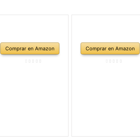
Comprar en Amazon
Comprar en Amazon