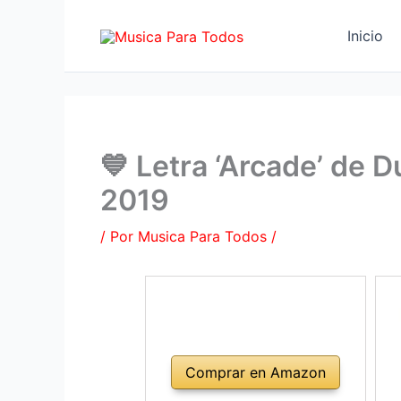
Ir
al
Inicio
contenido
💙 Letra ‘Arcade’ de 
2019
/ Por
Musica Para Todos
/
Comprar en Amazon