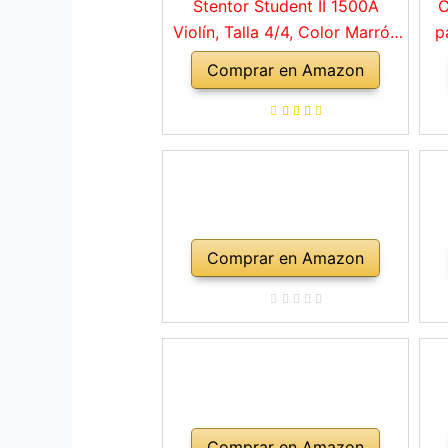
Stentor Student II 1500A
C
Violín, Talla 4/4, Color Marrón
p
Rojo
Comprar en Amazon
a
ho
Comprar en Amazon
Comprar en Amazon