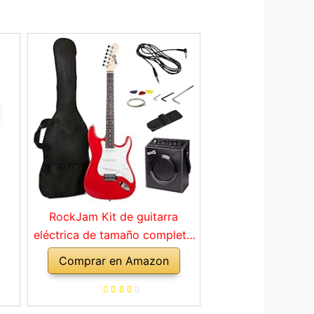
RockJam Kit de guitarra
eléctrica de tamaño completo
con amplificador de 10 vatios,
Comprar en Amazon
clases, correa, bolsa de
transporte, púas, golpe, plomo
y cuerdas de repuesto, color