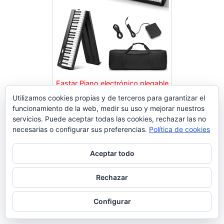
Eastar Piano electrónico plegable
de 88 Teclas, Teclado
Utilizamos cookies propias y de terceros para garantizar el
Semipesado de Tamaño
funcionamiento de la web, medir su uso y mejorar nuestros
Comprar en Amazon
Completo para Principiantes,
servicios. Puede aceptar todas las cookies, rechazar las no
necesarias o configurar sus preferencias.
Política de cookies
Teclado de Piano Digital
Bluetooth con Bolsa de Piano,
EP-10
Aceptar todo
Source link
Dale Me Gusta y Comparte Nuestra Publicación
Rechazar
Configurar