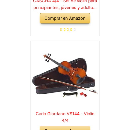
CASCHA 4/4 - Set de violín para
principiantes, jóvenes y adultos,
violín macizo con arco, colofonia,
Comprar en Amazon
cuerdas de repuesto, soporte
para hombro, maletín, abeto
natural
Carlo Giordano VS144 - Violín
4/4