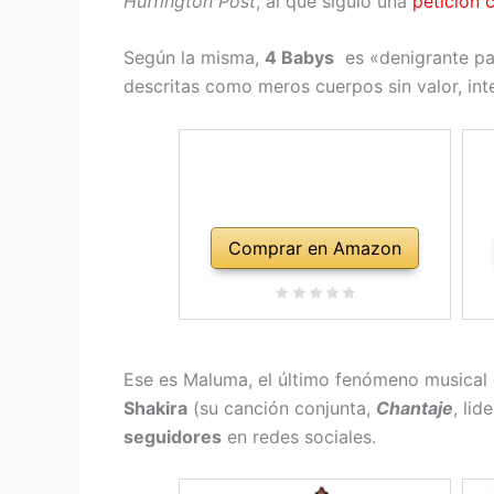
Huffington Post
, al que siguió una
petición 
Según la misma,
4 Babys
es «denigrante pa
descritas como meros cuerpos sin valor, int
Comprar en Amazon
Ese es Maluma, el último fenómeno musical d
Shakira
(su canción conjunta,
Chantaje
, lid
seguidores
en redes sociales.