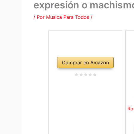
expresión o machism
/ Por
Musica Para Todos
/
Comprar en Amazon
Ro