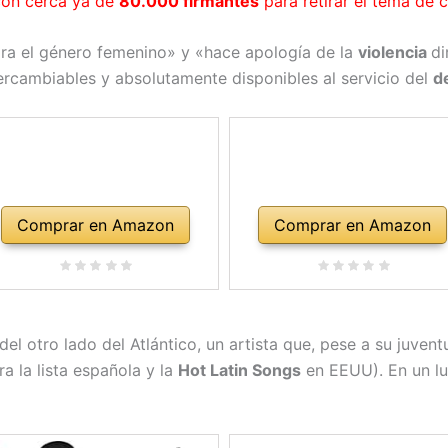
con cerca ya de
80.000 firmantes
para retirar el tema de c
ra el género femenino» y «hace apología de la
violencia
di
ercambiables y absolutamente disponibles al servicio del
d
Comprar en Amazon
Comprar en Amazon
el otro lado del Atlántico, un artista que, pese a su juve
era la lista española y la
Hot Latin Songs
en EEUU). En un lu