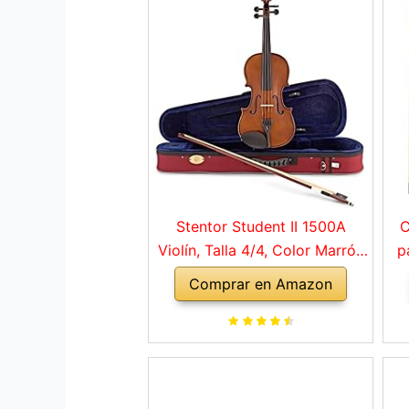
Stentor Student II 1500A
C
Violín, Talla 4/4, Color Marrón
p
Rojo
Comprar en Amazon
a
ho