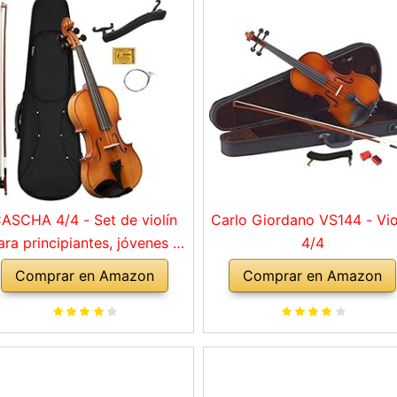
ASCHA 4/4 - Set de violín
Carlo Giordano VS144 - Vio
ara principiantes, jóvenes y
4/4
adultos, violín macizo con
Comprar en Amazon
Comprar en Amazon
rco, colofonia, cuerdas de
repuesto, soporte para
mbro, maletín, abeto natural