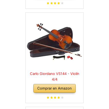
para hombro, maletín, abeto
natural
Carlo Giordano VS144 - Violín
4/4
Comprar en Amazon